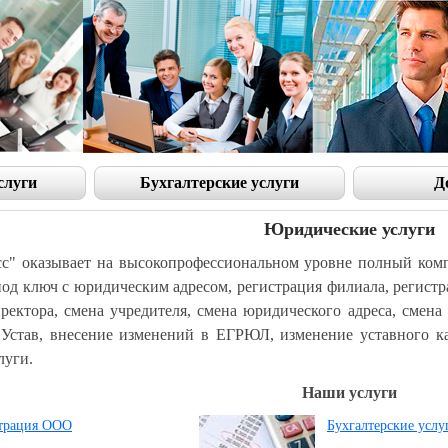
слуги
Бухгалтерские услуги
Д
Юридические услуги
с" оказывает на высокопрофессиональном уровне полный комп
од ключ с юридическим адресом, регистрация филиала, регист
иректора, смена учредителя, смена юридического адреса, смен
Устав, внесение изменений в ЕГРЮЛ, изменение уставного ка
луги.
Наши услуги
трация ООО
Бухгалтерские услу