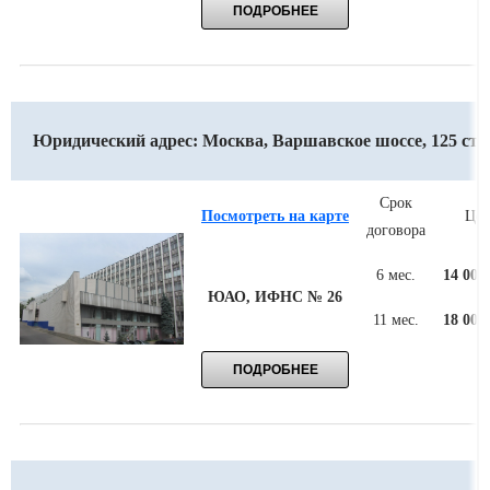
Юридический адрес: Москва, Варшавское шоссе, 125 стр.
Срок
Посмотреть на карте
Цен
договора
6 мес.
14 000
ЮАО, ИФНС № 26
11 мес.
18 000