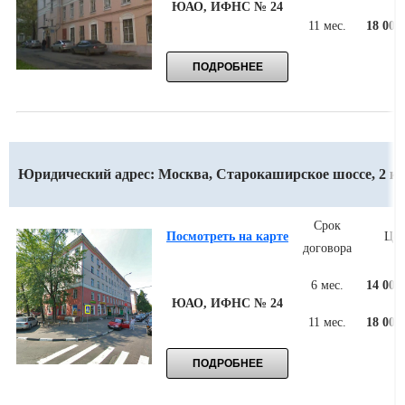
ЮАО, ИФНС № 24
11 мес.
18 000
Юридический адрес: Москва, Старокаширское шоссе, 2 ко
Срок
Посмотреть на карте
Цен
договора
6 мес.
14 000
ЮАО, ИФНС № 24
11 мес.
18 000