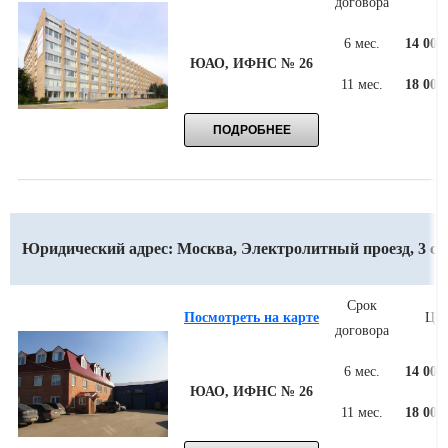
договора
6 мес.
14 000
ЮАО, ИФНС № 26
11 мес.
18 000
Юридический адрес: Москва, Электролитный проезд, 3 стр
Срок
Посмотреть на карте
Цен
договора
6 мес.
14 000
ЮАО, ИФНС № 26
11 мес.
18 000