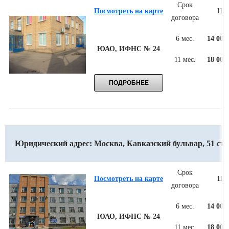
Срок
Посмотреть на карте
Цен
договора
6 мес.
14 000
ЮАО, ИФНС № 24
11 мес.
18 000
Юридический адрес: Москва, Кавказский бульвар, 51 стр.
Срок
Посмотреть на карте
Цен
договора
6 мес.
14 000
ЮАО, ИФНС № 24
11 мес.
18 000